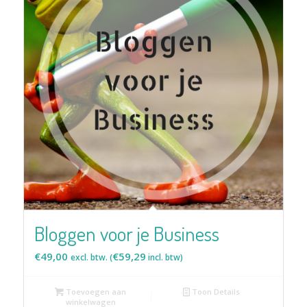
Bloggen voor je Business
€
49,00
€
59,29
excl. btw. (
incl. btw)
Toevoegen aan
Toon Details
winkelwagen