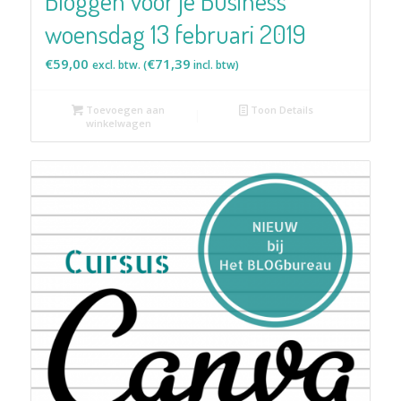
Bloggen voor je Business
woensdag 13 februari 2019
€
59,00
€
71,39
excl. btw. (
incl. btw)
Toevoegen aan
Toon Details
winkelwagen