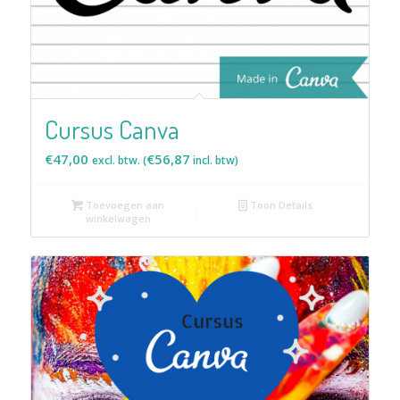
Cursus Canva
€
47,00
€
56,87
excl. btw. (
incl. btw)
Toevoegen aan
Toon Details
winkelwagen