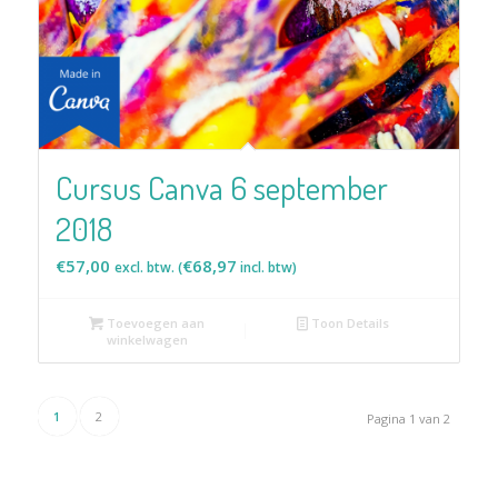
Cursus Canva 6 september
2018
€
57,00
€
68,97
excl. btw. (
incl. btw)
Toevoegen aan
Toon Details
winkelwagen
1
2
Pagina 1 van 2