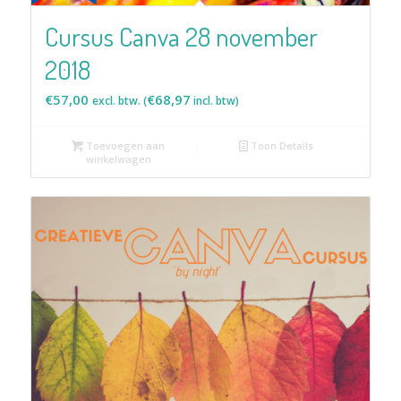
Cursus Canva 28 november
2018
€
57,00
€
68,97
excl. btw. (
incl. btw)
Toevoegen aan
Toon Details
winkelwagen