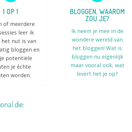
1 OP 1
BLOGGEN, WAAROM
ZOU JE?
n of meerdere
Ik neem je mee in de
essies leer ik
wondere wereld van
 het nut is van
het bloggen! Wat is
atig bloggen en
bloggen nu eigenlijk
je potentiële
maar vooral ook, wat
nten je échte
levert het je op?
nten worden.
onal die: