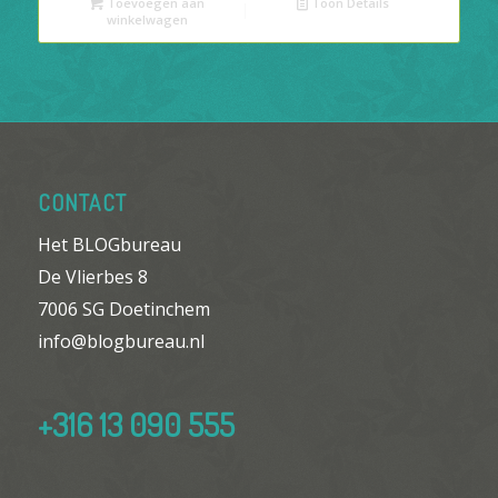
Toevoegen aan
Toon Details
winkelwagen
CONTACT
Het BLOGbureau
De Vlierbes 8
7006 SG Doetinchem
info@blogbureau.nl
+316 13 090 555