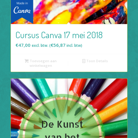
Cursus Canva 17 mei 2018
€
47,00
€
56,87
excl. btw. (
incl. btw)
Toevoegen aan
Toon Details
winkelwagen