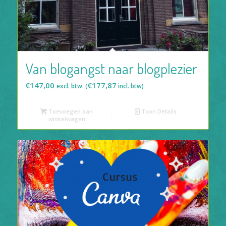
Van blogangst naar blogplezier
€
147,00
€
177,87
excl. btw. (
incl. btw)
Toevoegen aan
Toon Details
winkelwagen