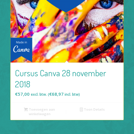
Cursus Canva 28 november
2018
€
57,00
€
68,97
excl. btw. (
incl. btw)
Toevoegen aan
Toon Details
winkelwagen