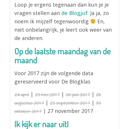
Loop je ergens tegenaan dan kun je je
vragen stellen aan
de Blogjuf
. Ja ja, zo
noem ik mijzelf tegenwoordig
En,
niet onbelangrijk, je leert ook weer van
de anderen.
Op de laatste maandag van de
maand
Voor 2017 zijn de volgende data
gereserveerd voor De Blogklas
|
|
|
24 april
29 mei 2017
26 juni 2017
28
|
|
augustus 2017
25 september 2017
30
| 27 november 2017
oktober 2017
Ik kijk er naar uit!