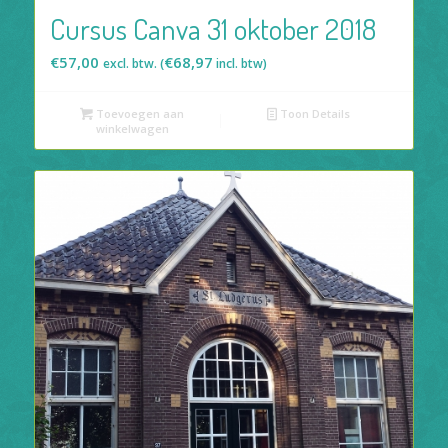
Cursus Canva 31 oktober 2018
€
57,00
€
68,97
excl. btw. (
incl. btw)
Toevoegen aan
Toon Details
winkelwagen