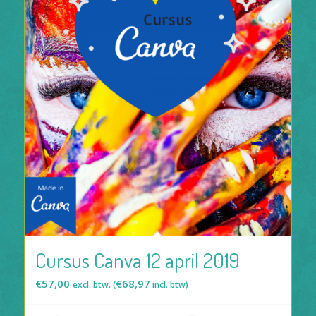
Cursus Canva 12 april 2019
€
57,00
€
68,97
excl. btw. (
incl. btw)