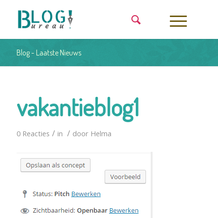
Blog - Laatste Nieuws
vakantieblog1
/
/
0 Reacties
in
door
Helma