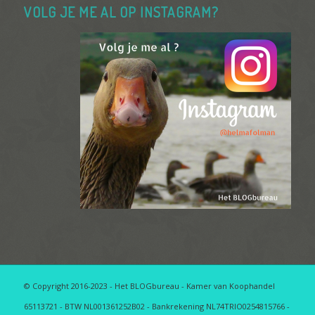
VOLG JE ME AL OP INSTAGRAM?
© Copyright 2016-2023 - Het BLOGbureau - Kamer van Koophandel
65113721 - BTW NL001361252B02 - Bankrekening NL74TRIO0254815766 -