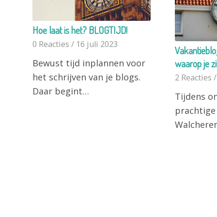
Hoe laat is het? BLOGTIJD!
0 Reacties
/
16 juli 2023
Vakantieblog
Bewust tijd inplannen voor
waarop je z
het schrijven van je blogs.
2 Reacties
/
Daar begint…
Tijdens on
prachtig
Walchere