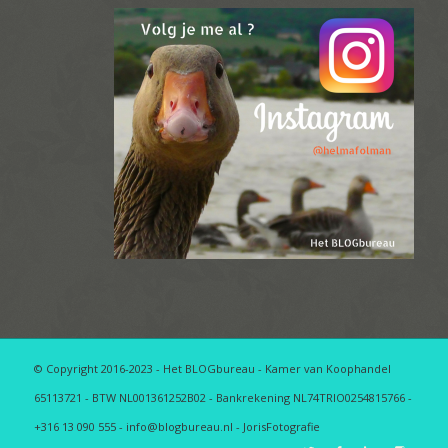
© Copyright 2016-2023 - Het BLOGbureau - Kamer van Koophandel
65113721 - BTW NL001361252B02 - Bankrekening NL74TRIO0254815766 -
+316 13 090 555 - info@blogbureau.nl - JorisFotografie