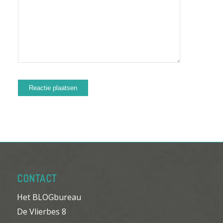
CONTACT
Het BLOGbureau
De Vlierbes 8