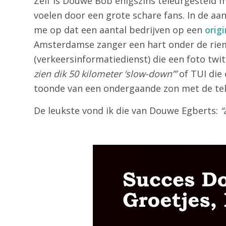
Zelf is Douwe Bob enigszins teleurgesteld m
voelen door een grote schare fans. In de aan
me op dat een aantal bedrijven op een
orig
Amsterdamse zanger een hart onder de riem 
(verkeersinformatiedienst) die een foto twi
zien dik 50 kilometer ‘slow-down’”
of TUI die
toonde van een ondergaande zon met de te
De leukste vond ik die van Douwe Egberts:
“