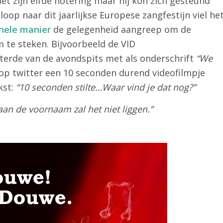
et zijn elfde notering maar hij kon zich gesteund
loop naar dit jaarlijkse Europese zangfestijn viel he
inele manier
de gelegenheid aangreep om de
te steken. Bijvoorbeeld de VID
tterde van de avondspits met als onderschrift
“We
 op twitter een 10 seconden durend videofilmpje
kst:
“10 seconden stilte…Waar vind je dat nog?”
aan de voornaam zal het niet liggen.”